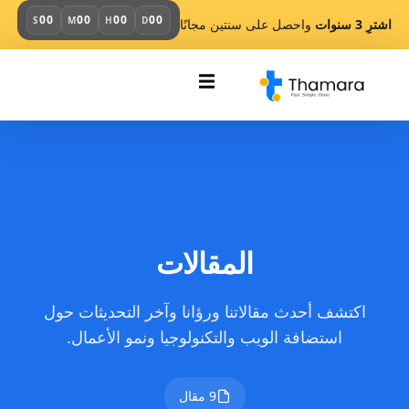
00
00
00
00
S
M
H
D
اشترِ 3 سنوات
واحصل على سنتين مجانًا
المقالات
اكتشف أحدث مقالاتنا ورؤانا وآخر التحديثات حول
استضافة الويب والتكنولوجيا ونمو الأعمال.
9 مقال