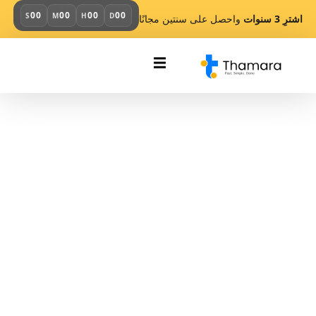
00
00
00
00
S
M
H
D
اشترِ 3 سنوات
واحصل على سنتين مجانًا