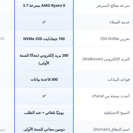
سرعة معالج السيرفر
AMD Ryzen 9 بسرعة 3.7
خدمة العملاء
✅
تخزين SSD NVMe
100 جيجابايت NVMe SSD
50 جيجابايت NVMe SSD
200 بريد إلكتروني (مجانًا للسنة
البريد الإلكتروني (Mailboxes)
الأولى)
قواعد البيانات
300 قاعدة بيانات
أحدث نسخة من cPanel
✅
النسخ الاحتياطية
يوميًا تلقائي + عند الطلب
اسم النطاق (Domain)
دومين مجاني للسنة الأولى
دومي