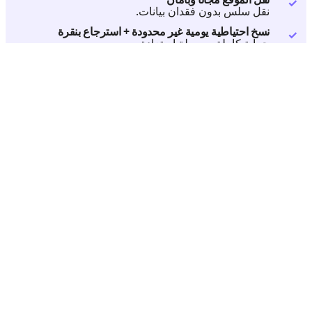
نقل سلس بدون فقدان بيانات.
نسخ احتياطية يومية غير محدودة + استرجاع بنقرة
حماية كاملة وسهولة استعادة.
قوالب وإضافات مُثبتة مسبقًا
انطلاق سريع بلا مجهود إضافي.
00
00
00
00
يوم
ساعة
دقيقة
ثانية