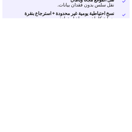
نقل سلس بدون فقدان بيانات.
نسخ احتياطية يومية غير محدودة + استرجاع بنقرة
حماية كاملة وسهولة استعادة.
قوالب وإضافات مُثبتة مسبقًا
انطلاق سريع بلا مجهود إضافي.
00
00
00
00
يوم
ساعة
دقيقة
ثانية