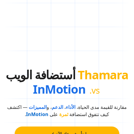
Thamara
أستضافة الويب
InMotion
vs.
مقارنة للقيمة مدى الحياة،
الأداء
،
الدعم
، و
المميزات
— اكتشف
كيف تتفوق استضافة
ثمرة
على
InMotion
.
ابدأ مشروعك الآن