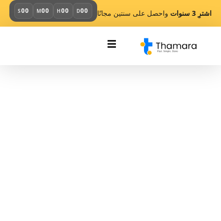
00
00
00
00
S
M
H
D
اشترِ 3 سنوات
واحصل على سنتين مجانًا