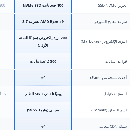
تخزين SSD NVMe
100 جيجابايت NVMe SSD
200 جيجابايت e SSD
سرعة معالج السيرفر
AMD Ryzen 9 بسرعة 3.7
200 بريد إلكتروني (مجانًا للسنة
البريد الإلكتروني (Mailboxes)
الأولى)
قواعد البيانات
300 قاعدة بيانات
أحدث نسخة من cPanel
✅
النسخ الاحتياطية
يوميًا تلقائي + عند الطلب
حد أقصى 2 
اسم النطاق (Domain)
مجاني (بقيمة 9.99$)
شبكة CDN مجانية
✅